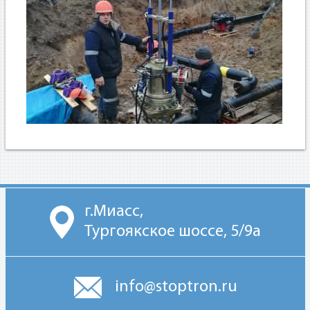
г.Миасс,
Тургоякское шоссе, 5/9а
info@stoptron.ru